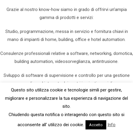
Grazie al nostro know-how siamo in grado di offrirvi un’ampia
gamma di prodotti e servizi:
Studio, programmazione, messa in servizio e fornitura chiavi in
mano di impianti di home, building, office e hotel automation.
Consulenze professionali relative a software, networking, domotica,
building automation, videosorveglianza, antintrusione.
Sviluppo di software di supervisione e controllo per una gestione
semplice ed integrata dei vostri impianti speciali.
Questo sito utilizza cookie e tecnologie simili per gestire,
migliorare e personalizzare la tua esperienza di navigazione del
ECODOM S.R.L. - P.I. 03196760981
sito.
Youtube
Facebook
Twitter
Chiudendo questa notifica o interagendo con questo sito si
acconsente all' utilizzo dei cookie.
Info
Accetto