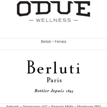
Berluti – Ferrara
Italmark – Desenzano d/G – Bagnolo Mella – Montirone (BS)